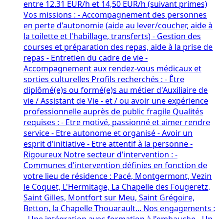
entre 12.31 EUR/h et 14,50 EUR/h (suivant primes)
Vos missions : - Accompagnement des personnes
en perte d'autonomie (aide au lever/coucher, aide à
la toilette et l'habillage, transferts) - Gestion des
courses et préparation des repas, aide à la prise de
repas - Entretien du cadre de vie -
Accompagnement aux rendez-vous médicaux et
sorties culturelles Profils recherchés : - Être
diplômé(e)s ou formé(e)s au métier d'Auxiliaire de
vie / Assistant de Vie - et / ou avoir une expérience
professionnelle auprès de public fragile Qualités
requises : - Etre motivé, passionné et aimer rendre
service - Etre autonome et organisé - Avoir un
esprit d'initiative - Etre attentif à la personne -
Rigoureux Notre secteur d'intervention : -
Communes d'intervention définies en fonction de
votre lieu de résidence : Pacé, Montgermont, Vezin
le Coquet, L'Hermitage, La Chapelle des Fougeretz,
Saint Gilles, Montfort sur Meu, Saint Grégoire,
Betton, la Chapelle Thouarault... Nos engagements :
- Une intégration avec formation à l'embauche - Un