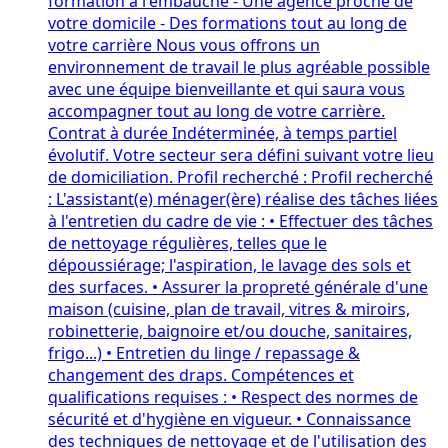
formation à l'embauche - Une agence proche de
votre domicile - Des formations tout au long de
votre carrière Nous vous offrons un
environnement de travail le plus agréable possible
avec une équipe bienveillante et qui saura vous
accompagner tout au long de votre carrière.
Contrat à durée Indéterminée, à temps partiel
évolutif. Votre secteur sera défini suivant votre lieu
de domiciliation. Profil recherché : Profil recherché
: L'assistant(e) ménager(ère) réalise des tâches liées
à l'entretien du cadre de vie : • Effectuer des tâches
de nettoyage régulières, telles que le
dépoussiérage; l'aspiration, le lavage des sols et
des surfaces. • Assurer la propreté générale d'une
maison (cuisine, plan de travail, vitres & miroirs,
robinetterie, baignoire et/ou douche, sanitaires,
frigo...) • Entretien du linge / repassage &
changement des draps. Compétences et
qualifications requises : • Respect des normes de
sécurité et d'hygiène en vigueur. • Connaissance
des techniques de nettoyage et de l'utilisation des