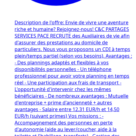
Description de l'offre: Envie de vivre une aventure
riche et humaine? Rejoignez-nous! C&C PARTAGES
SERVICES PACE RECRUTE des Auxiliaires de vie afin
d'assurer des prestations au domicile de
particuliers. Nous vous proposons un CDI à temps
plein/temps partiel (selon vos besoins). Avantages :
- Des plannings adaptés et flexibles à vos
disponibilités personnelles - Un téléphone
professionnel pour avoir votre planning en temps
réel - Une participation aux frais de transport -
L'opportunité d'intervenir chez les mêmes
bénéficiaires - De nombreux avantages : Mutuelle
d'entreprise + prime d'ancienneté + autres
avantages - Salaire entre 12.31 EUR/h et 14,50
EUR/h (suivant primes) Vos missions : -
Accompagnement des personnes en perte
d'autonomie (aide au lever/coucher, aide à la
toilette et l'habillage, transferts) - Gestion des