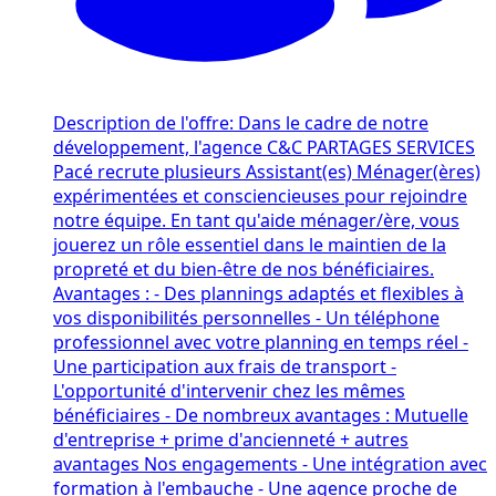
Description de l'offre: Dans le cadre de notre
développement, l'agence C&C PARTAGES SERVICES
Pacé recrute plusieurs Assistant(es) Ménager(ères)
expérimentées et consciencieuses pour rejoindre
notre équipe. En tant qu'aide ménager/ère, vous
jouerez un rôle essentiel dans le maintien de la
propreté et du bien-être de nos bénéficiaires.
Avantages : - Des plannings adaptés et flexibles à
vos disponibilités personnelles - Un téléphone
professionnel avec votre planning en temps réel -
Une participation aux frais de transport -
L'opportunité d'intervenir chez les mêmes
bénéficiaires - De nombreux avantages : Mutuelle
d'entreprise + prime d'ancienneté + autres
avantages Nos engagements - Une intégration avec
formation à l'embauche - Une agence proche de