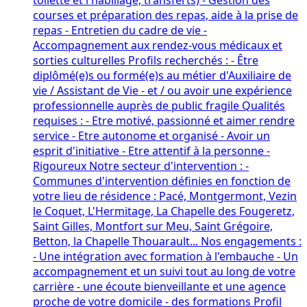
courses et préparation des repas, aide à la prise de
repas - Entretien du cadre de vie -
Accompagnement aux rendez-vous médicaux et
sorties culturelles Profils recherchés : - Être
diplômé(e)s ou formé(e)s au métier d'Auxiliaire de
vie / Assistant de Vie - et / ou avoir une expérience
professionnelle auprès de public fragile Qualités
requises : - Etre motivé, passionné et aimer rendre
service - Etre autonome et organisé - Avoir un
esprit d'initiative - Etre attentif à la personne -
Rigoureux Notre secteur d'intervention : -
Communes d'intervention définies en fonction de
votre lieu de résidence : Pacé, Montgermont, Vezin
le Coquet, L'Hermitage, La Chapelle des Fougeretz,
Saint Gilles, Montfort sur Meu, Saint Grégoire,
Betton, la Chapelle Thouarault... Nos engagements :
- Une intégration avec formation à l'embauche - Un
accompagnement et un suivi tout au long de votre
carrière - une écoute bienveillante et une agence
proche de votre domicile - des formations Profil