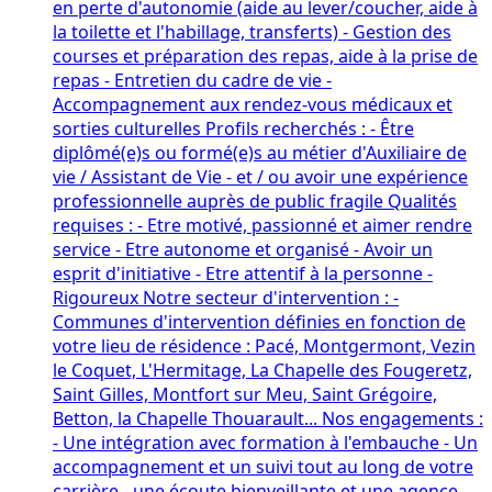
en perte d'autonomie (aide au lever/coucher, aide à
la toilette et l'habillage, transferts) - Gestion des
courses et préparation des repas, aide à la prise de
repas - Entretien du cadre de vie -
Accompagnement aux rendez-vous médicaux et
sorties culturelles Profils recherchés : - Être
diplômé(e)s ou formé(e)s au métier d'Auxiliaire de
vie / Assistant de Vie - et / ou avoir une expérience
professionnelle auprès de public fragile Qualités
requises : - Etre motivé, passionné et aimer rendre
service - Etre autonome et organisé - Avoir un
esprit d'initiative - Etre attentif à la personne -
Rigoureux Notre secteur d'intervention : -
Communes d'intervention définies en fonction de
votre lieu de résidence : Pacé, Montgermont, Vezin
le Coquet, L'Hermitage, La Chapelle des Fougeretz,
Saint Gilles, Montfort sur Meu, Saint Grégoire,
Betton, la Chapelle Thouarault... Nos engagements :
- Une intégration avec formation à l'embauche - Un
accompagnement et un suivi tout au long de votre
carrière - une écoute bienveillante et une agence