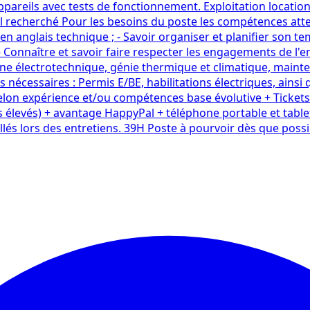
ppareils avec tests de fonctionnement. Exploitation locati
fil recherché Pour les besoins du poste les compétences att
en anglais technique ; - Savoir organiser et planifier son t
; - Connaître et savoir faire respecter les engagements de l'
ne électrotechnique, génie thermique et climatique, mainte
 nécessaires : Permis E/BE, habilitations électriques, ainsi
elon expérience et/ou compétences base évolutive + Tickets 
élevés) + avantage HappyPal + téléphone portable et table
lés lors des entretiens. 39H Poste à pourvoir dès que possi