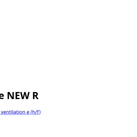
de NEW R
entilation e (h/f)