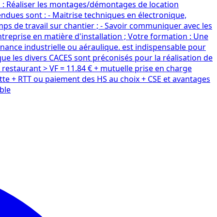
on : Réaliser les montages/démontages de location
endues sont : - Maitrise techniques en électronique,
emps de travail sur chantier ; - Savoir communiquer avec les
entreprise en matière d'installation ; Votre formation : Une
nance industrielle ou aéraulique. est indispensable pour
 que les divers CACES sont préconisés pour la réalisation de
restaurant > VF = 11.84 € + mutuelle prise en charge
tte + RTT ou paiement des HS au choix + CSE et avantages
ble