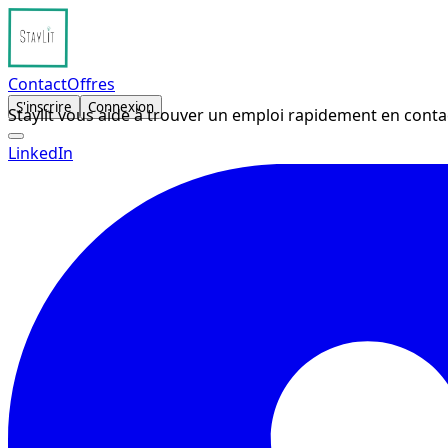
Contact
Offres
S'inscrire
Connexion
Staylit vous aide à trouver un emploi rapidement en conta
LinkedIn