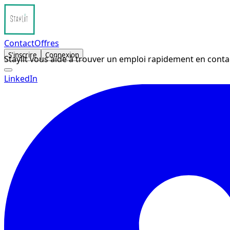
Contact
Offres
S'inscrire
Connexion
Staylit vous aide à trouver un emploi rapidement en conta
LinkedIn