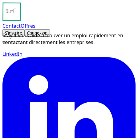
Contact
Offres
S'inscrire
Connexion
Staylit vous aide à trouver un emploi rapidement en
contactant directement les entreprises.
LinkedIn