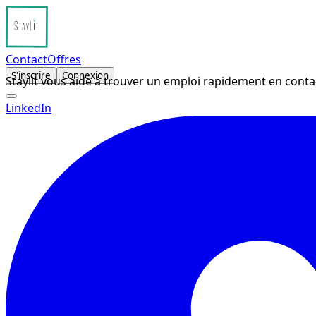
Contact
Offres
S'inscrire
Connexion
Staylit vous aide à trouver un emploi rapidement en conta
LinkedIn