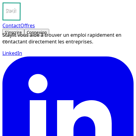
Contact
Offres
S'inscrire
Connexion
Staylit vous aide à trouver un emploi rapidement en
contactant directement les entreprises.
LinkedIn