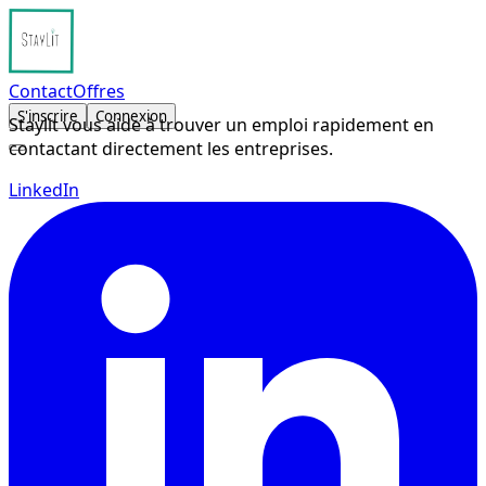
Contact
Offres
S'inscrire
Connexion
Staylit vous aide à trouver un emploi rapidement en
contactant directement les entreprises.
LinkedIn