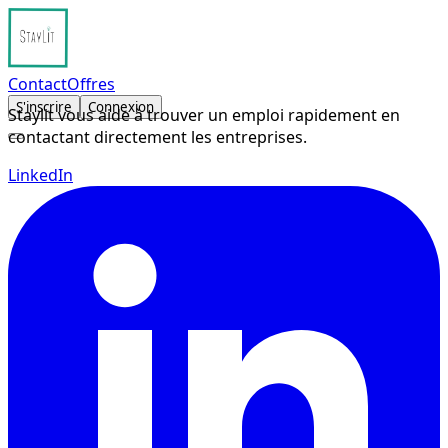
Contact
Offres
S'inscrire
Connexion
Staylit vous aide à trouver un emploi rapidement en
contactant directement les entreprises.
LinkedIn