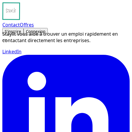
Contact
Offres
S'inscrire
Connexion
Staylit vous aide à trouver un emploi rapidement en
contactant directement les entreprises.
LinkedIn