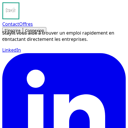
Contact
Offres
S'inscrire
Connexion
Staylit vous aide à trouver un emploi rapidement en
contactant directement les entreprises.
LinkedIn