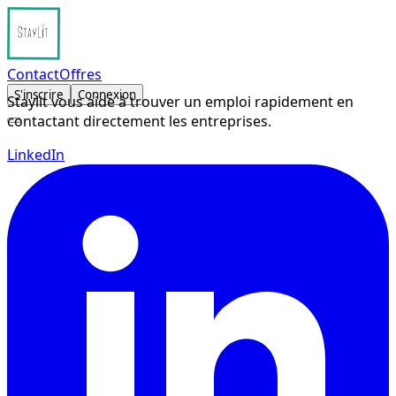
Contact
Offres
S'inscrire
Connexion
Staylit vous aide à trouver un emploi rapidement en
contactant directement les entreprises.
LinkedIn